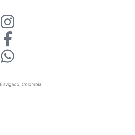
Contáctanos
Envigado, Colombia
Tel: (+57) 604 229 80 09
Cel: (+57) 300 219 03 80
contacto@buenvestir.co
Mapa del sitio
Uniformes personalizados